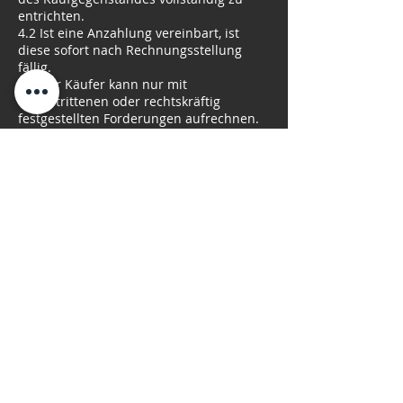
entrichten.
4.2 Ist eine Anzahlung vereinbart, ist
diese sofort nach Rechnungsstellung
fällig.
4.3 Der Käufer kann nur mit
unbestrittenen oder rechtskräftig
festgestellten Forderungen aufrechnen.
5. Höhere Gewalt
5.1 Ereignisse höherer Gewalt (z. B.
Naturkatastrophen, Epidemien)
berechtigen den Verkäufer,
Liefertermine um die Dauer der
Störung zu verlängern.
5.2 Führen Störungen zu einem
Aufschub von mehr als vier Monaten,
kann der Käufer vom Vertrag
zurücktreten.
6. Abnahme