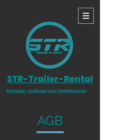
STR-Trailer-Rental
Anhänger - Auflieger-Lkw-Viehfahrzeuge
AGB