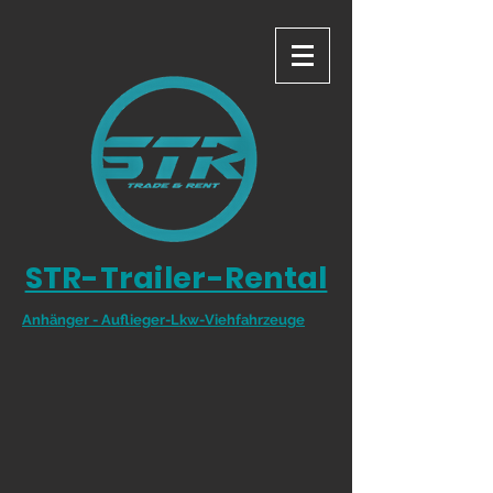
STR-Trailer-Rental
Anhänger - Auflieger-Lkw-Viehfahrzeuge