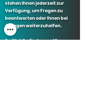
stehen Ihnen jederz
eit zur
Verfügung, um Fragen zu
beantworten oder Ihnen bei
Anliegen weiterzuhelfen.
Ihr Wohlbefinden und Ihre
Zufriedenheit sind unsere
oberste Priorität. Zögern Sie
nicht, uns zu kontaktieren und
lassen Sie sich von unserem
hervorragenden Service
überzeugen. Wir sind hier, um
Ihnen zu helfen und Ihnen ein
angenehmes Erlebnis zu
bieten.